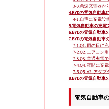
3-3.
急速充電器か
4.
BYDの電気自動
4-1.
自宅に充電設
5.
電気自動車の充電
6.
BYDの電気自動車
7.
BYDの電気自動
7-1.
Q1. 雨の日
7-2.
Q2. エアコン
7-3.
Q3. 普通充
7-4.
Q4. 夜間に
7-5.
Q5. V2Lア
8.BYDの電気自動
電気自動車