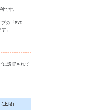
利です。
プの『BYD 
ます。
どに設置されて
】
（上限）