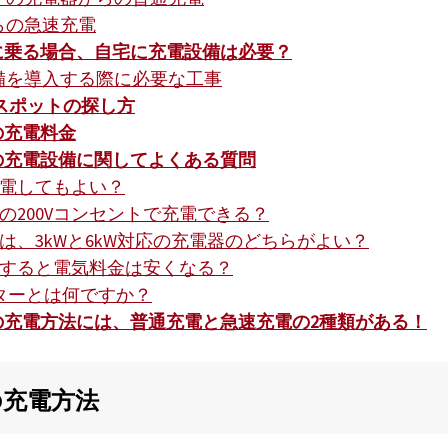
らの急速充電
車に乗る場合、自宅に充電設備は必要？
備を導入する際に必要な工事
スポットの探し方
の充電料金
車の充電設備に関してよくある質問
に充電してもよい？
用の200Vコンセントで充電できる？
電では、3kWと6kW対応の充電器のどちらがよい？
充電すると電気料金は安くなる？
ダプターとは何ですか？
車の充電方法には、普通充電と急速充電の2種類がある！
の充電方法