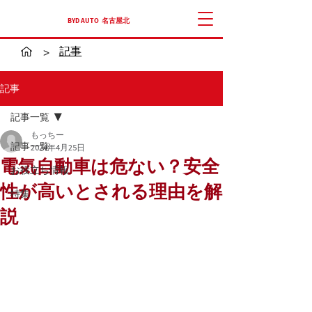
​BYD AUTO 名古屋北
記事
>
記事
記事一覧
もっちー
記事一覧
2024年4月25日
電気自動車は危ない？安全
お役立ち情報
性が高いとされる理由を解
特集
説