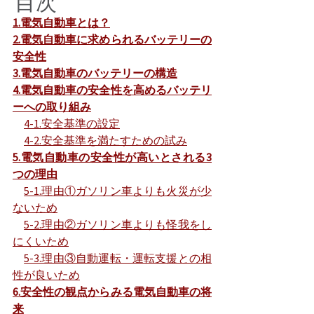
目次
1.電気自動車とは？
2.電気自動車に求められるバッテリーの
安全性
3.電気自動車のバッテリーの構造
4.電気自動車の安全性を高めるバッテリ
ーへの取り組み
4-1.安全基準の設定
4-2.安全基準を満たすための試み
5.電気自動車の安全性が高いとされる3
つの理由
5-1.理由①ガソリン車よりも火災が少
ないため
5-2.理由②ガソリン車よりも怪我をし
にくいため
5-3.理由③自動運転・運転支援との相
性が良いため
6.安全性の観点からみる電気自動車の将
来