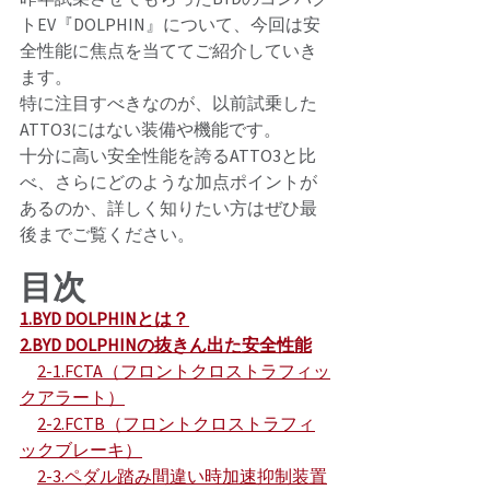
トEV『DOLPHIN』について、今回は安
全性能に焦点を当ててご紹介していき
ます。 
特に注目すべきなのが、以前試乗した
ATTO3にはない装備や機能です。 
十分に高い安全性能を誇るATTO3と比
べ、さらにどのような加点ポイントが
あるのか、詳しく知りたい方はぜひ最
後までご覧ください。 
目次
1.
BYD DOLPHINとは？
2.
BYD DOLPHINの抜きん出た安全性能
2-1.
FCTA（フロントクロストラフィッ
クアラート）
2-2.
FCTB（フロントクロストラフィ
ックブレーキ）
2-3.
ペダル踏み間違い時加速抑制装置