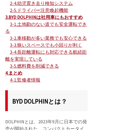
2-4.
幼児置き去り検知システム
2-5.ドライバー注意喚起機能
3.BYD DOLPHINは社用車にもおすすめ
3-1.土地勘のない道でも安全運転でき
る
3-2.車移動が多い業務でも安心できる
3-3.狭いスペースでも小回りが利く
3-4.長距離運転にも対応できる航続距
離を実現している
3-5.燃料費を削減できる
4.まとめ
4-1.監修者情報
BYD DOLPHINとは？
DOLPHINとは、2023年9月に日本での発
売が開始された、コンパクトカータイ