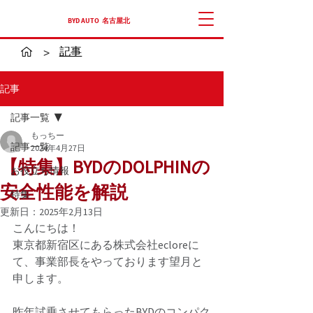
​BYD AUTO 名古屋北
記事
>
記事
記事一覧
もっちー
記事一覧
2024年4月27日
【特集】BYDのDOLPHINの
お役立ち情報
安全性能を解説
特集
更新日：
2025年2月13日
こんにちは！ 
東京都新宿区にある株式会社ecloreに
て、事業部長をやっております望月と
申します。 
昨年試乗させてもらったBYDのコンパク