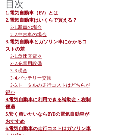
目次
1. 電気自動車（EV）とは
2. 電気自動車はいくらで買える？ 
2-1.新車の場合
2-2.中古車の場合
3. 電気自動車とガソリン車にかかるコ
ストの差
3-1.急速充電器
3-2.充電用設備
3-3.税金
3-4.バッテリー交換
3-5.トータルの走行コストはどちらが
得か
4.電気自動車に利用できる補助金・税制
優遇
5.安く買いたいならBYDの電気自動車が
おすすめ
6.電気自動車の走行コストはガソリン車