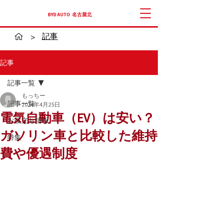
​BYD AUTO 名古屋北
記事
>
記事
記事一覧
もっちー
記事一覧
2024年4月25日
電気自動車（EV）は安い？
お役立ち情報
ガソリン車と比較した維持
特集
費や優遇制度