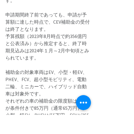
す。 
申請期間終了前であっても、申請が予
算額に達した時点で、CEV補助金の受付
は終了となります。 
予算残額（2023年8月時点で約356億円
と公表済み）から推定すると、終了時
期見込みは2024年１月～2月中旬頃とみ
られています。 
補助金の対象車両はEV、小型・軽EV、
PHEV、FCV、超小型モビリティ、電動
二輪、ミニカーで、ハイブリッド自動
車は対象外です。 
それぞれの車の補助金の限度額は、EV
が条件付きで85万円（通常65万円）、
小型・軽EV、PHEVが55万円、FCVが255
万円、超小型モビリティが定額35万円
です。 